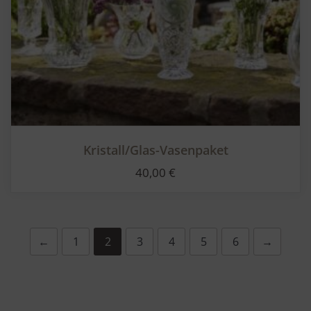
Kristall/Glas-Vasenpaket
40,00
€
←
1
2
3
4
5
6
→