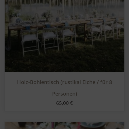
Holz-Bohlentisch (rustikal Eiche / für 8
Personen)
65,00
€