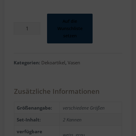
Auf die
Milchkannen
Wunschliste
Menge
setzen
Alternative:
Kategorien:
Dekoartikel
,
Vasen
Zusätzliche Informationen
Größenangabe:
verschiedene Größen
Set-Inhalt:
2 Kannen
verfügbare
weiss, grau