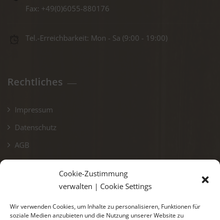
Fax: +49(0)6055-880176
Tel.-Erreichbarkeit: Mon - Sa (9:00 - 19:00)
Rechtliches
Impressum
Datenschutz
AGB
Widerruf
Cookie-Zustimmung
Cookie-Richtlinie (EU)
verwalten | Cookie Settings
Wir verwenden Cookies, um Inhalte zu personalisieren, Funktionen für
soziale Medien anzubieten und die Nutzung unserer Website zu